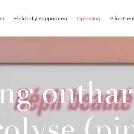
en
Elektrolyseapparaten
Opleiding
Pilootce
ing
onthar
rolyse
(pi