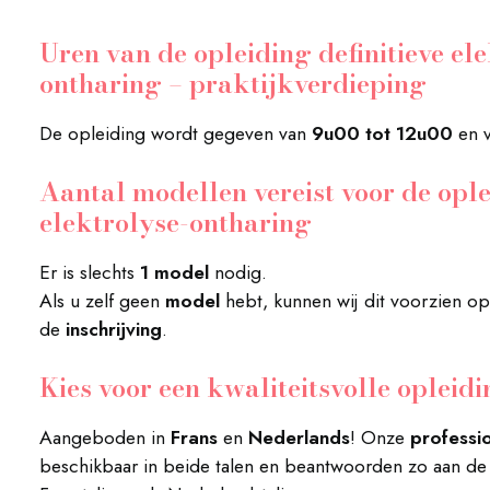
Uren van de opleiding definitieve el
ontharing – praktijkverdieping
De opleiding wordt gegeven van
9u00 tot 12u00
en 
Aantal modellen vereist voor de ople
elektrolyse-ontharing
Er is slechts
1 model
nodig.
Als u zelf geen
model
hebt, kunnen wij dit voorzien o
de
inschrijving
.
Kies voor een kwaliteitsvolle opleid
Aangeboden in
Frans
en
Nederlands
! Onze
professi
beschikbaar in beide talen en beantwoorden zo aan de