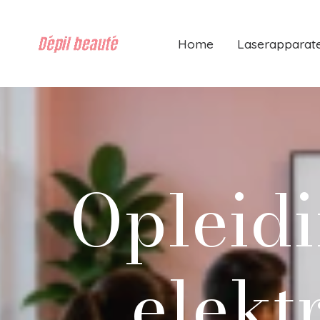
Home
Laserapparat
Opleid
elekt