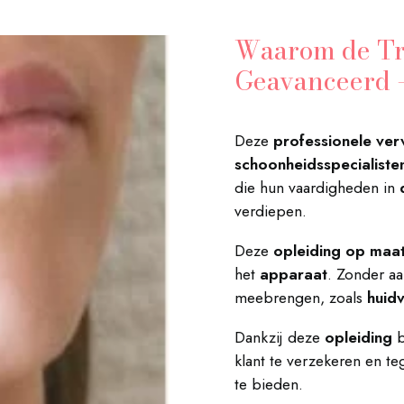
Waarom de Tra
Geavanceerd -
Deze
professionele ver
schoonheidsspecialiste
die hun vaardigheden in
verdiepen.
Deze
opleiding op maa
het
apparaat
. Zonder aa
meebrengen, zoals
huid
Dankzij deze
opleiding
b
klant te verzekeren en te
te bieden.