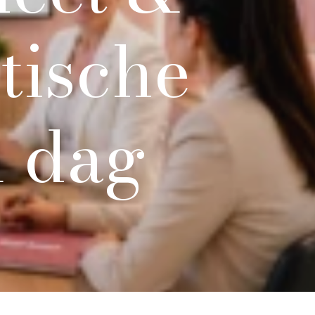
tische
1
dag