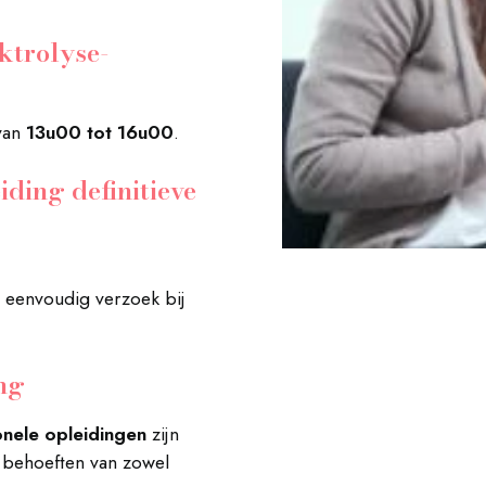
ektrolyse-
van
13u00 tot 16u00
.
iding definitieve
p eenvoudig verzoek bij
ing
onele opleidingen
zijn
 behoeften van zowel