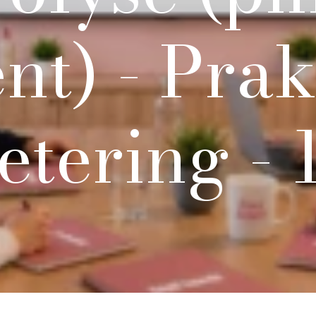
ent)
-
Prak
etering
-