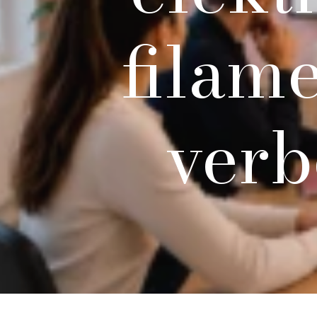
filam
verb