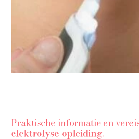
Praktische informatie en verei
elektrolyse-opleiding
.