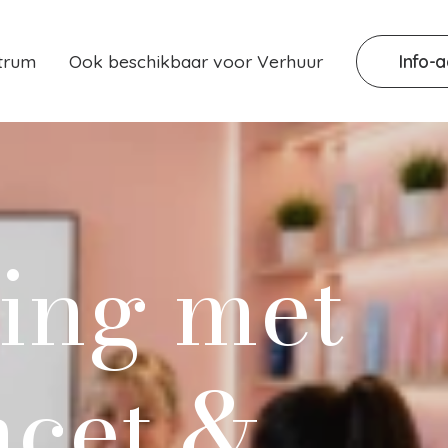
Info-
ntrum
Ook beschikbaar voor Verhuur
ing
met
ncet
&