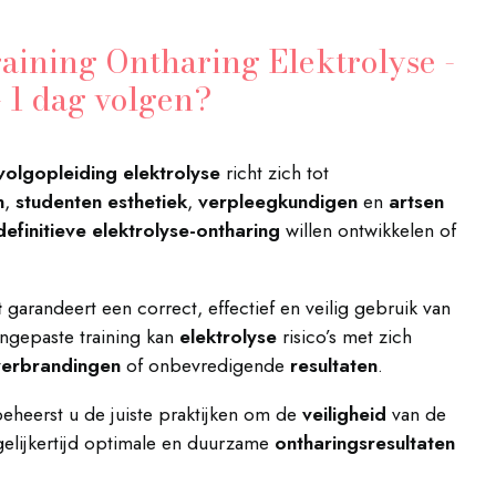
ining Ontharing Elektrolyse -
 1 dag volgen?
volgopleiding elektrolyse
richt zich tot
n
,
studenten esthetiek
,
verpleegkundigen
en
artsen
definitieve elektrolyse-ontharing
willen ontwikkelen of
t
garandeert een correct, effectief en veilig gebruik van
ngepaste training kan
elektrolyse
risico’s met zich
verbrandingen
of onbevredigende
resultaten
.
eheerst u de juiste praktijken om de
veiligheid
van de
gelijkertijd optimale en duurzame
ontharingsresultaten