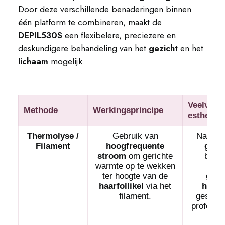
Door deze verschillende benaderingen binnen
één platform te combineren, maakt de
DEPIL530S
een flexibelere, preciezere en
deskundigere behandeling van het
gezicht
en het
lichaam
mogelijk.
Veelvoo
Methode
Werkingsprincipe
esthetisc
Thermolyse /
Gebruik van
Nauwke
Filament
hoogfrequente
geri
stroom
om gerichte
behan
warmte op te wekken
b
ter hoogte van de
gelo
haarfollikel
via het
hergr
filament.
geschik
professi
naa