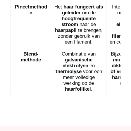
Pincetmethod
Het
haar fungeert als
Interess
e
geleider
om de
om ee
hoogfrequente
prof
stroom
naar de
elektr
haarpapil
te brengen,
vull
zonder gebruik van
filament
een filament.
en comfor
Blend-
Combinatie van
Bijzonder
methode
galvanische
middelg
elektrolyse
en
dikke h
thermolyse
voor een
of vervo
meer volledige
hardnek
werking op de
en
wi
haarfollikel
.