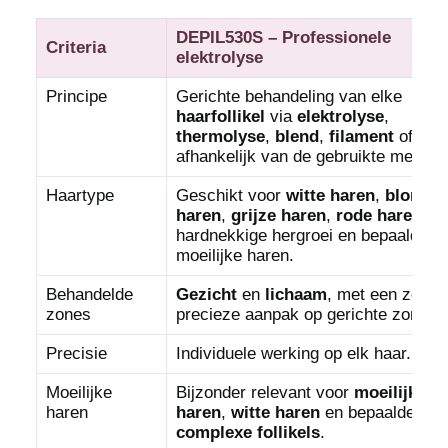
DEPIL530S – Professionele
Criteria
elektrolyse
Principe
Gerichte behandeling van elke
haarfollikel
via
elektrolyse
,
thermolyse
,
blend
,
filament
of
pin
afhankelijk van de gebruikte method
Haartype
Geschikt voor
witte haren
,
blonde
haren
,
grijze haren
,
rode haren
,
hardnekkige hergroei en bepaalde
moeilijke haren.
Behandelde
Gezicht
en
lichaam
, met een zeer
zones
precieze aanpak op gerichte zones.
Precisie
Individuele werking op elk haar.
Moeilijke
Bijzonder relevant voor
moeilijke
haren
haren
,
witte haren
en bepaalde
complexe follikels
.