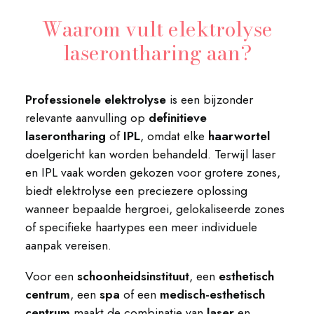
Waarom vult elektrolyse
laserontharing aan?
Professionele elektrolyse
is een bijzonder
relevante aanvulling op
definitieve
laserontharing
of
IPL
, omdat elke
haarwortel
doelgericht kan worden behandeld. Terwijl laser
en IPL vaak worden gekozen voor grotere zones,
biedt elektrolyse een preciezere oplossing
wanneer bepaalde hergroei, gelokaliseerde zones
of specifieke haartypes een meer individuele
aanpak vereisen.
Voor een
schoonheidsinstituut
, een
esthetisch
centrum
, een
spa
of een
medisch-esthetisch
centrum
maakt de combinatie van
laser
en