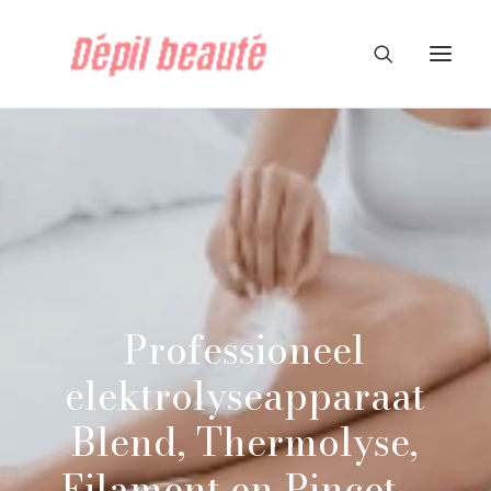
Professioneel
elektrolyseapparaat
Blend,
Thermolyse,
Filament
en
Pincet
–