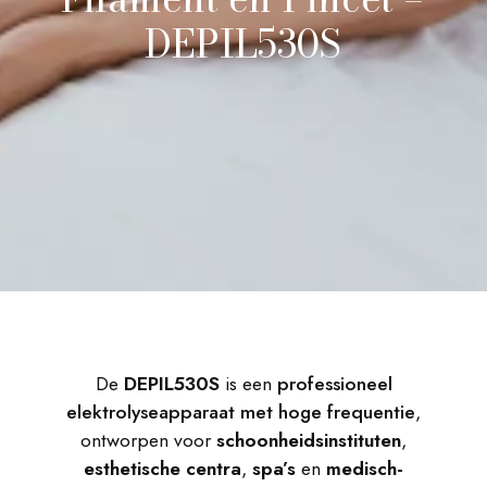
DEPIL530S
Info-aanvraag
De
DEPIL530S
is een
professioneel
elektrolyseapparaat met hoge frequentie
,
ontworpen voor
schoonheidsinstituten
,
esthetische centra
,
spa’s
en
medisch-